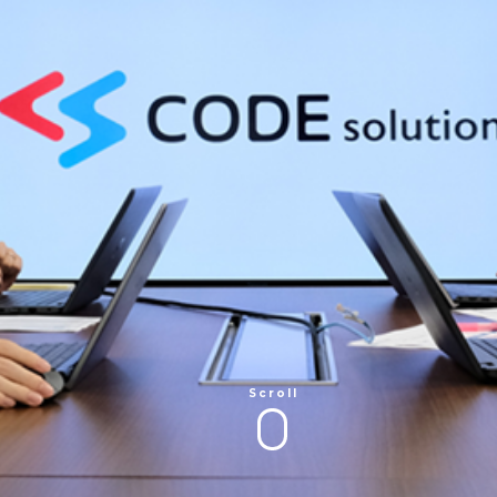
サ
Scroll