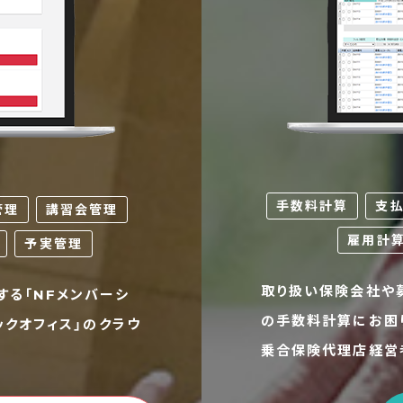
手数料計算
支
管理
講習会管理
雇用計
予実管理
取り扱い保険会社や
する「NFメンバーシ
の手数料計算にお困
ックオフィス」のクラウ
乗合保険代理店経営