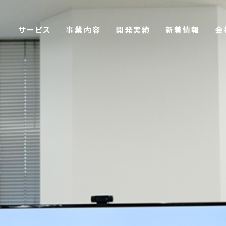
サービス
事業内容
開発実績
新着情報
会
ウドサービス
企業理念
社員インタビュー
N
募集要項（中途）
N
向け手数料計算システム