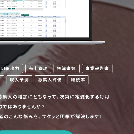
払明細出力
売上管理
帳簿書類
事業報告書
算
収入予測
募集人評価
継続率
募集人の増加にともなって、次第に複雑化する毎月
りではありませんか？
者のこんな悩みを、サクッと明細が解決します！